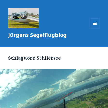
MENÜ
Jürgens Segelflugblog
UND
WIDGETS
Schlagwort:
Schliersee