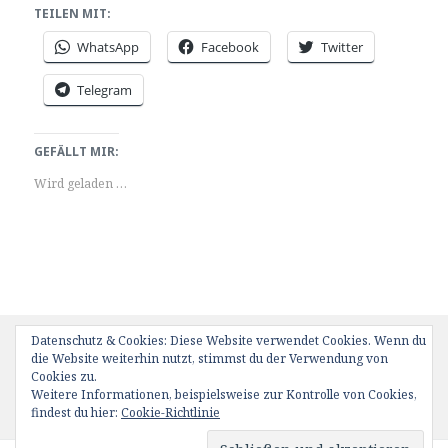
TEILEN MIT:
WhatsApp
Facebook
Twitter
Telegram
GEFÄLLT MIR:
Wird geladen …
Veröffentlicht
Kategorien
Schlagwörter
12. Mai 2020
Flüge ab Oppenheim EDGP
304
,
Datenschutz & Cookies: Diese Website verwendet Cookies. Wenn du
am
Aeroclub Oppenheim
,
EDGP
,
Glasflügel
,
Glasflügel 304
,
glider
,
die Website weiterhin nutzt, stimmst du der Verwendung von
gliding
,
Jürgen Sottung
,
kaltluft
,
Odenwald
,
Segelfliegen
,
Cookies zu.
Segelflugzeug
,
streckenfliegen
,
Streckensegelfllug
,
Thermik
Weitere Informationen, beispielsweise zur Kontrolle von Cookies,
zu Heute mal bissel raus
Schreibe einen Kommentar
findest du hier:
Cookie-Richtlinie