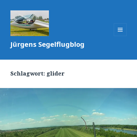
MENÜ
Jürgens Segelflugblog
UND
WIDGETS
Schlagwort:
glider