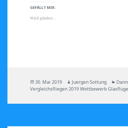
GEFÄLLT MIR:
Wird geladen …
Veröffentlicht
Autor
Kateg
30. Mai 2019
Juergen Sottung
Dann
am
Vergleichsfliegen 2019 Wettbewerb Glasflüge