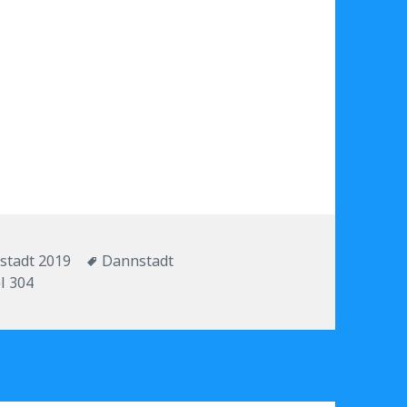
orien
Schlagwörter
stadt 2019
Dannstadt
l 304