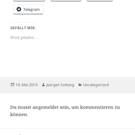
Telegram
GEFÄLLT MIR:
Wird geladen …
Veröffentlicht
Autor
Kategorien
18. Mai 2019
Juergen Sottung
Uncategorized
am
Du musst
angemeldet sein
, um kommentieren zu
können.
Beitrags-