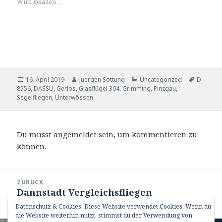
Wird geladen …
Veröffentlicht
Autor
Kategorien
Schlagwö
16. April 2019
Juergen Sottung
Uncategorized
D-
am
8556
,
DASSU
,
Gerlos
,
Glasflügel 304
,
Grimming
,
Pinzgau
,
Segelfliegen
,
Unterwössen
Du musst
angemeldet sein
, um kommentieren zu
können.
Beitrags-
ZURÜCK
Navigation
Dannstadt Vergleichsfliegen
Vorheriger
Wertungstag 1
Beitrag:
Datenschutz & Cookies: Diese Website verwendet Cookies. Wenn du
die Website weiterhin nutzt, stimmst du der Verwendung von