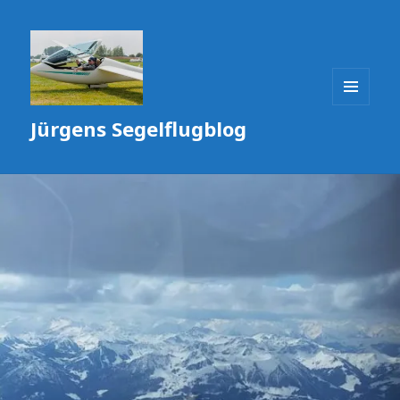
MENÜ
Jürgens Segelflugblog
UND
WIDGETS