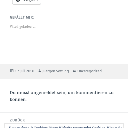
GEFÄLLT MIR:
Wird geladen …
Veröffentlicht
Autor
Kategorien
17. Juli 2016
Juergen Sottung
Uncategorized
am
Du musst
angemeldet sein
, um kommentieren zu
können.
Beitrags-
ZURÜCK
Navigation
Tag 2 – erster Streckenflug
Vorheriger
Datenschutz & Cookies: Diese Website verwendet Cookies. Wenn du